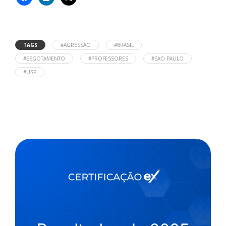
TAGS
#AGRESSÃO
#BRASIL
#ESGOTAMENTO
#PROFESSORES
#SAO PAULO
#USP