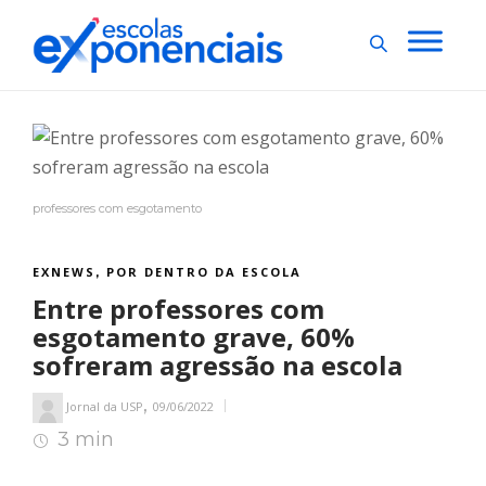
professores com esgotamento
EXNEWS
POR DENTRO DA ESCOLA
,
Entre professores com
esgotamento grave, 60%
sofreram agressão na escola
,
Jornal da USP
09/06/2022
3 min
3
min de leitura