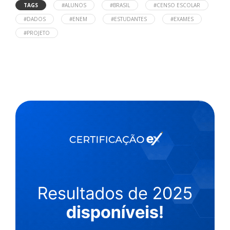
TAGS
#ALUNOS
#BRASIL
#CENSO ESCOLAR
#DADOS
#ENEM
#ESTUDANTES
#EXAMES
#PROJETO