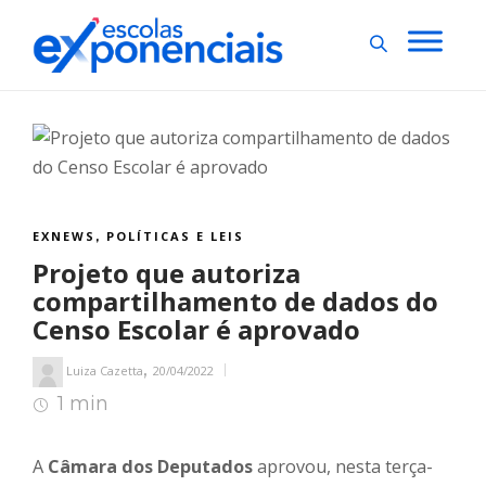
EXNEWS
POLÍTICAS E LEIS
,
Projeto que autoriza
compartilhamento de dados do
Censo Escolar é aprovado
,
Luiza Cazetta
20/04/2022
1 min
1
min de leitura
A
Câmara dos Deputados
aprovou, nesta terça-