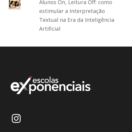
Alunos On, Leitura Off: como
estimular a Interpretação
Textual na Era da Inteligência
Artificial