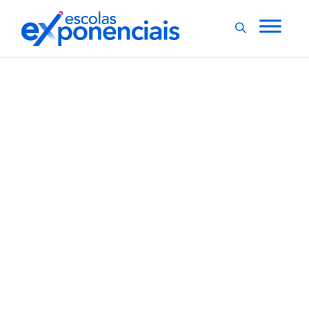
EXNEWS
POR DENTRO DA ESCOLA
,
Em MG, escola promove
feira de