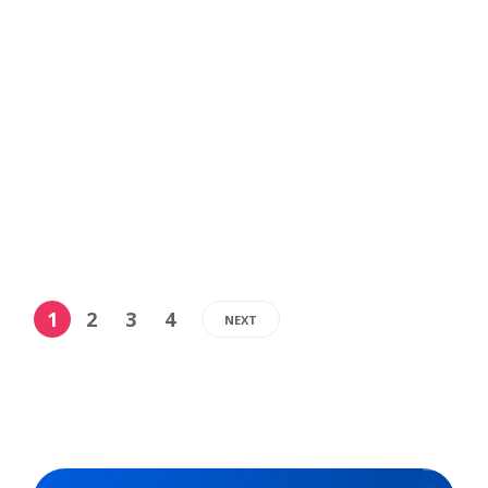
Em São Paulo, mais de 1,8 milhão de estudantes dos
Anos Iniciais (1º ao 5º ano) do ensino fundamental das
redes estadual e municipal começaram a ter aulas de
Projeto de Convivência, um componente curricular que
compõe o Programa Inova Educação e também
oferece Língua...
,
3 min
Luiza Cazetta
28/03/2022
1
2
3
4
NEXT