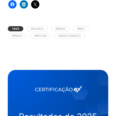
TAGS
#ALUNOS
#BRASIL
#MEC
#PRAZO
#PROUNI
#SELECIONADOS