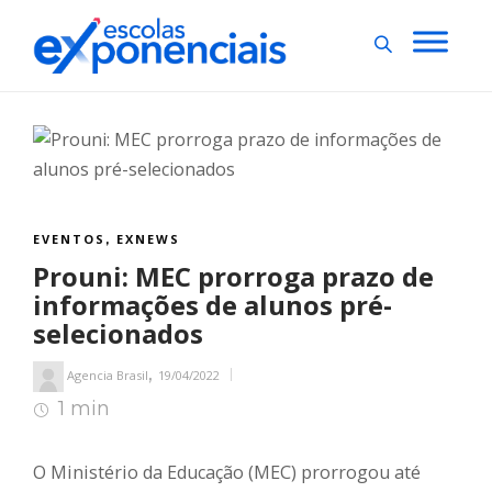
EVENTOS
EXNEWS
,
Prouni: MEC prorroga prazo de
informações de alunos pré-
selecionados
,
Agencia Brasil
19/04/2022
1 min
1
min de leitura
O Ministério da Educação (MEC) prorrogou até