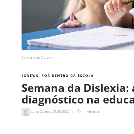
Semana da Dislexia
EXNEWS
POR DENTRO DA ESCOLA
,
Semana da Dislexia: 
diagnóstico na educ
Luiza Cazetta
03/10/2022
,
4 min
read
4
min de leitura