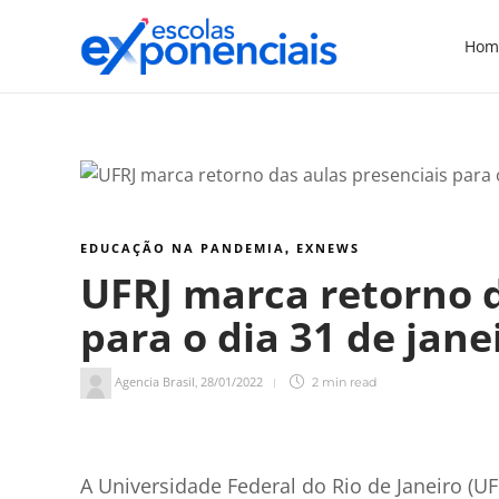
Hom
EDUCAÇÃO NA PANDEMIA
EXNEWS
,
UFRJ marca retorno d
para o dia 31 de jane
Agencia Brasil
28/01/2022
,
2 min
read
1
min de leitura
A Universidade Federal do Rio de Janeiro (U