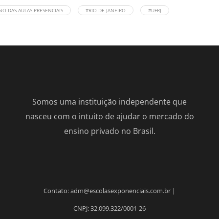
O DAS AULAS PRESENCIAIS
#RIO DE JANEIRO
#UFRJ
Somos uma instituição independente que
nasceu com o intuito de ajudar o mercado do
ensino privado no Brasil.
Contato: adm@escolasexponenciais.com.br |
CNPJ: 32.099.322/0001-26