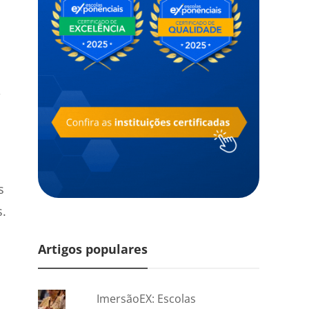
,
s
s.
Artigos populares
ImersãoEX: Escolas