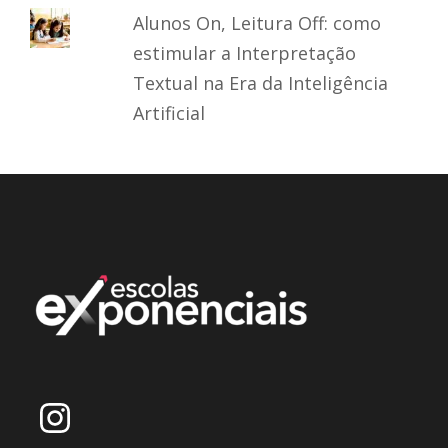
Alunos On, Leitura Off: como
estimular a Interpretação
Textual na Era da Inteligência
Artificial