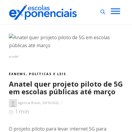
anatel
EXNEWS
POLÍTICAS E LEIS
,
Anatel quer projeto piloto de 5G
em escolas públicas até março
,
Agencia Brasil
26/10/2022
1 min
1
min de leitura
O projeto piloto para levar internet 5G para