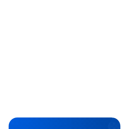
comunicação
Atender os pais presencialmente, enviar e-mails,
atualizar sistema de ensino, atender telefones e ainda
responder alunos e familiares no WhatsApp e nas
redes sociais. Em uma era na qual estamos todos
ávidos por informações, não é difícil dimensionar o
quão importante é manter uma comunicação...
,
5 min
Escolas Exponenciais
15/11/2018