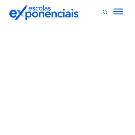
EDUCAÇÃO NA PANDEMIA
EXNEWS
POR
,
,
DENTRO DA ESCOLA
Em SP, escolas deixam
de suspender aulas após
casos confirmados de
Covid-19
Uma nova portaria publicada nesta terça-feira (21),
pela prefeitura de São Paulo, estabelece que as escolas
devem parar de suspender aulas após casos
confirmados de Covid-19. Devem deixar de frequentar
a instituição de ensino apenas os alunos que testarem
positivo para coronavírus. A nova determinação...