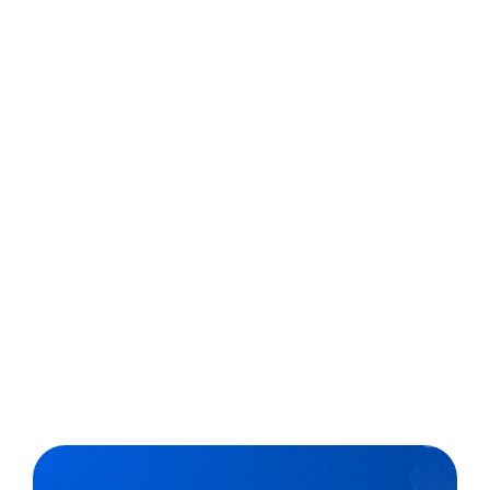
Febrace
Aluno do ensino médio na Escola Estadual Vitor
Meirelles, em Campinas (SP), Guilherme Guimarães de
Freitas Bego se inscreveu para participar da Feira
Brasileira de Ciências em Engenharia (Febrace) com
projeto “O uso da plataforma Scratch para o estudo da
geometria plana em constelações”. Com...
,
2 min
Luiza Cazetta
28/03/2022