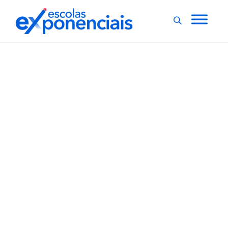
EXNEWS
POR DENTRO DA ESCOLA
,
O que sua escola precisa
saber sobre smart e
sharp skills?
O avanço das tecnologias e o mercado de trabalho
competitivo exigem cada vez mais determinadas
competências que precisam ser desenvolvidas na
educação, como já falamos por aqui. Entretanto,
recentemente surgiram as smart e sharp skills,
consideradas como habilidades inteligentes e afiadas,
respectivamente, e essenciais para...