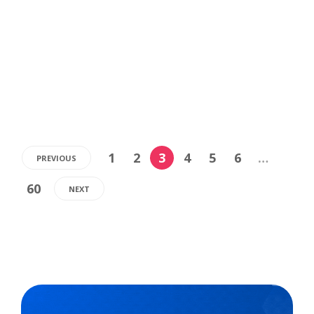
aprovada estabelece uma carga horária de 2,4 mil
horas para a formação geral básica (somados os três
anos) e...
,
3 min
Agencia Brasil
01/04/2024
1
2
3
4
5
6
…
PREVIOUS
60
NEXT