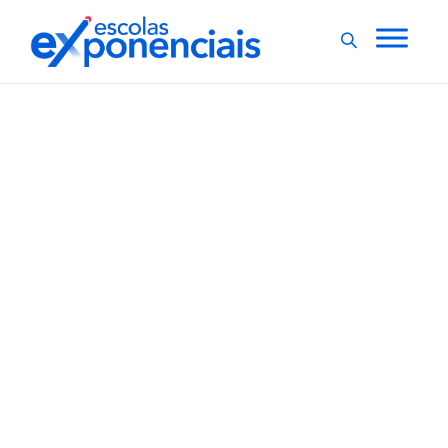
COMUNICAÇÃO E MARKETING
EXNEWS
,
Podcast “Elas são
Feras!” pode ser
ferramenta para sala de
aula
O podcast “Elas são Feras!”, lançado no início deste
mês pela Companhia Delas, está pronto para encantar
e educar crianças e jovens, destacando histórias
inspiradoras de mulheres pioneiras do Brasil. O
projeto, sem fins lucrativos, surge como uma