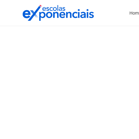
Hom
COLUNAS
5 temas para a formação
continuada em 2023
A vida educacional pós-pandemia
aumentou ainda mais os desafios que
precisam ser vencidos dentro das salas de
aula e da escola. Estudantes com
necessidades distintas de aprendizado,
famílias com questões importantes,