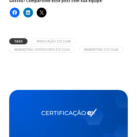
Gostou? Compartilhe esse post com sua equipe:
TAGS
#INDICAÇÃO ESCOLAR
#MARKETING DEFENSORES ESCOLAS
#MARKETING ESCOLAR