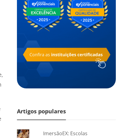
e,
m
e
Artigos populares
e
ImersãoEX: Escolas