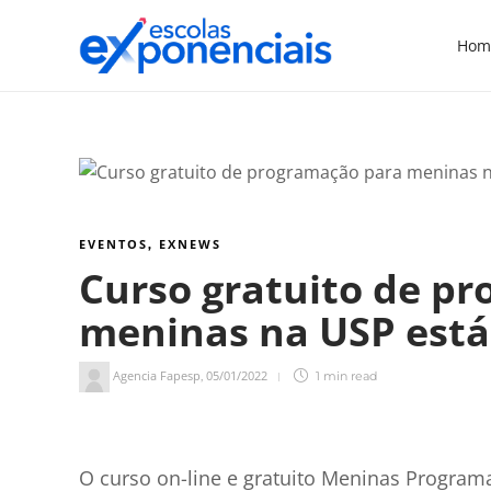
Hom
EVENTOS
EXNEWS
,
Curso gratuito de p
meninas na USP está
Agencia Fapesp
05/01/2022
,
1 min
read
1
min de leitura
O curso on-line e gratuito Meninas Programa