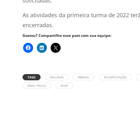
solicitadas.
As atividades da primeira turma de 2022 terão
encerradas.
Gostou? Compartilhe esse post com sua equipe:
TAGS
#ALUNAS
#BRASIL
#COMPUTAÇÃO
#SAO PAULO
#USP