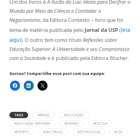
Um dos livros é
A Ilusão da Lua: Ideias para Decifrar o
Mundo por Meio da Ciência e Combater o
Negacionismo
, da Editora Contexto – livro que foi
leia
tema de matéria publicada pelo
Jornal da USP
(
aqui
). O outro tem como título
Reflexões sobre
Educação Superior: A Universidade e seu Compromisso
com a Sociedade
e é publicado pela Editora Blucher.
Gostou? Compartilhe esse post com sua equipe:
TAGS
#BRASIL
#EDUCAÇÃO
#EDUCAÇÃO IMERSINA
#ENSINO
#ESCOLA
#EVENTO
#SAO PAULO
#TECNOLOGIA
#USP