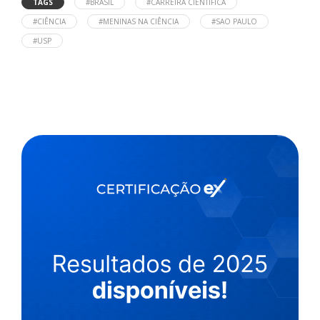
TAGS
#BRASIL
#CARREIRA CIENTÍFICA
#CIÊNCIA
#MENINAS NA CIÊNCIA
#SAO PAULO
#USP