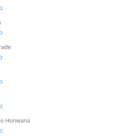
o
a
o
rade
o
o
o
rdo Honwana
o