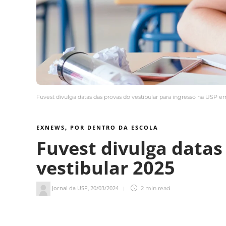
Fuvest divulga datas das provas do vestibular para ingresso na USP e
EXNEWS
POR DENTRO DA ESCOLA
,
Fuvest divulga datas
vestibular 2025
Jornal da USP
20/03/2024
,
2 min
read
2
min de leitura