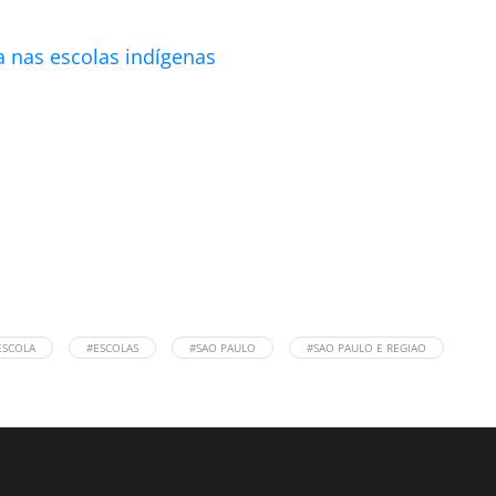
a nas escolas indígenas
ESCOLA
#ESCOLAS
#SAO PAULO
#SAO PAULO E REGIAO