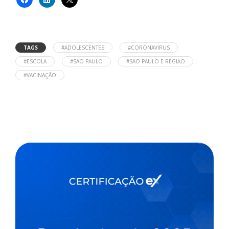
TAGS
#ADOLESCENTES
#CORONAVIRUS
#ESCOLA
#SAO PAULO
#SAO PAULO E REGIAO
#VACINAÇÃO