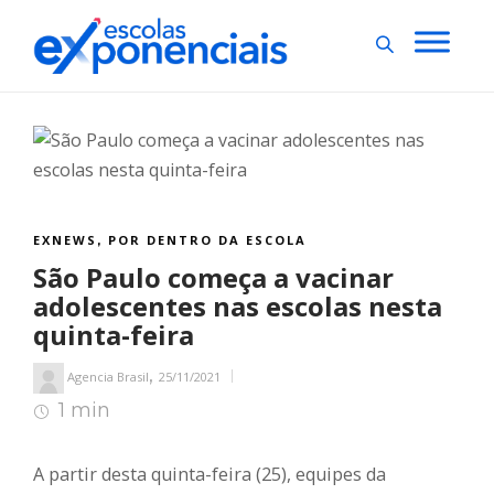
EXNEWS
POR DENTRO DA ESCOLA
,
São Paulo começa a vacinar
adolescentes nas escolas nesta
quinta-feira
,
Agencia Brasil
25/11/2021
1 min
1
min de leitura
A partir desta quinta-feira (25), equipes da