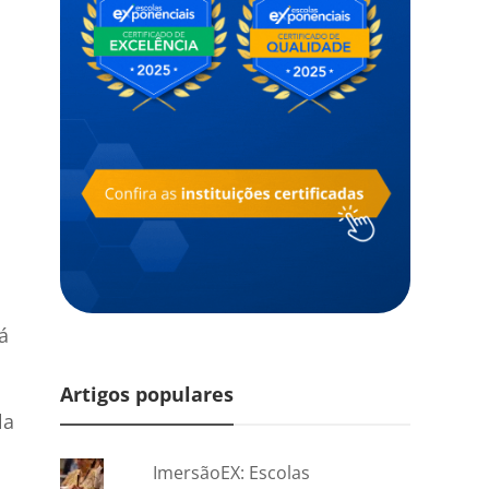
á
Artigos populares
la
ImersãoEX: Escolas