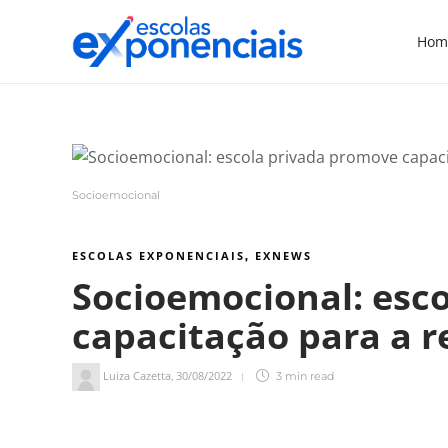
Hom
Socioemocional
ESCOLAS EXPONENCIAIS
EXNEWS
,
Socioemocional: esc
capacitação para a r
Luiza Cazetta
30/08/2022
,
3 min
read
3
min de leitura