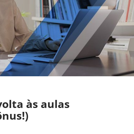
volta às aulas
ônus!)