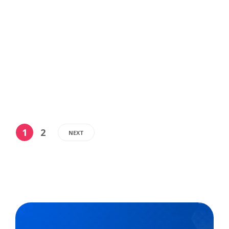
convidados da 5ª edição do Conecta Escolas
Exponenciais. O maior evento de inovação de
crescimento escolar brasileiro será realizado
presencialmente no dia 13 de abril, no Expo Center
Norte, em São Paulo...
,
7 min
Luiza Cazetta
04/04/2022
1
2
NEXT