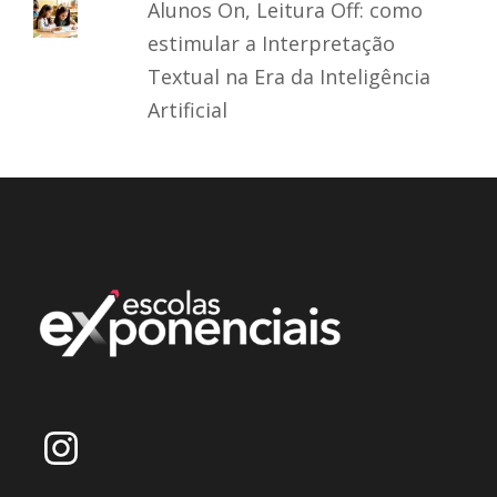
Alunos On, Leitura Off: como
estimular a Interpretação
Textual na Era da Inteligência
Artificial