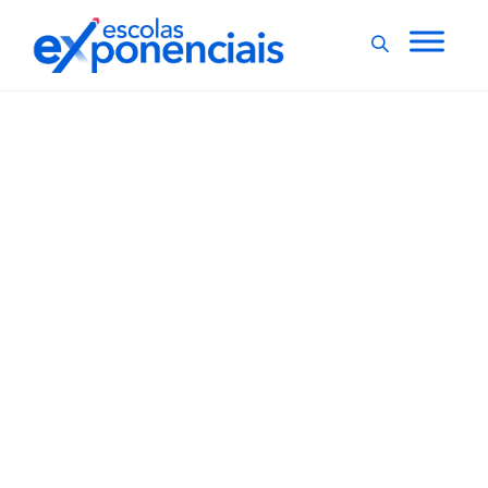
DESAFIOS CONTEMPORÂNEOS
EXNEWS
,
,
POR DENTRO DA ESCOLA
Entenda as diferenças
dos distúrbios de