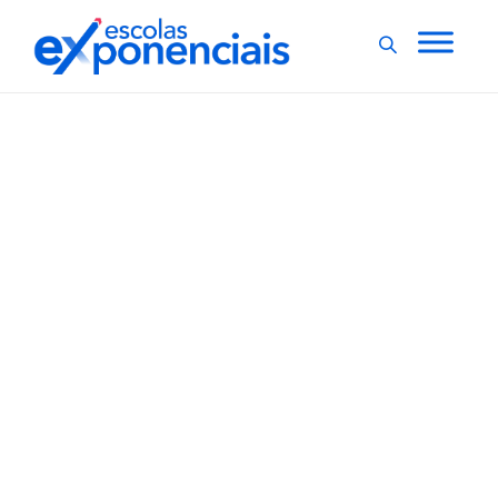
EDUCAÇÃO NA PANDEMIA
EXNEWS
,
Maioria dos estudantes
relata problemas de
saúde mental na
pandemia
91,1% dos estudantes de ensino superior particular e
94,2% dos estudantes de instituições públicas
relataram ter tido problemas de saúde mental durante
a pandemia e dificuldades para se concentrar nas aulas
remotas. Enquanto 93% dos professores relataram
stress, fadiga e cansaço físico e mental por...
,
2 min
Agencia Brasil
20/01/2022