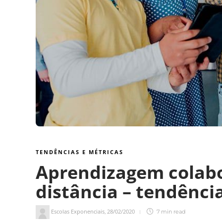
TENDÊNCIAS E MÉTRICAS
Aprendizagem colabo
distância – tendênci
Escolas Exponenciais
28/02/2020
,
7 min
read