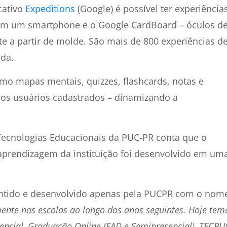
cativo
Expeditions
(Google) é possível ter experiência
com um smartphone e o Google CardBoard – óculos d
e a partir de molde. São mais de 800 experiências d
ada.
mo mapas mentais, quizzes, flashcards, notas e
a os usuários cadastrados – dinamizando a
Tecnologias Educacionais da PUC-PR conta que o
 aprendizagem da instituição foi desenvolvido em um
antido e desenvolvido apenas pela PUCPR com o nom
mente nas escolas ao longo dos anos seguintes. Hoje tem
ncial, Graduação Online (EAD e Semipresencial), TECPU