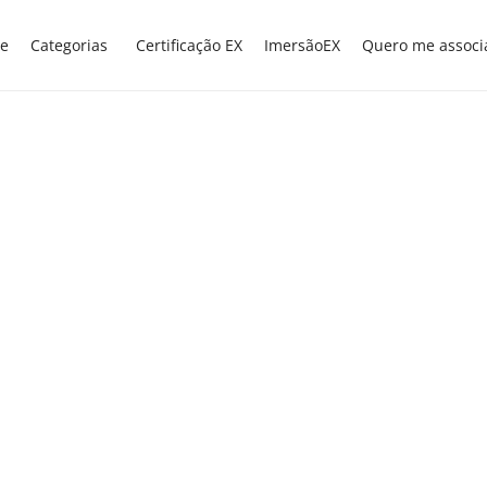
e
Categorias
Certificação EX
ImersãoEX
Quero me associ
EXNEWS
POLÍTICAS E LEIS
,
Promulgada emenda